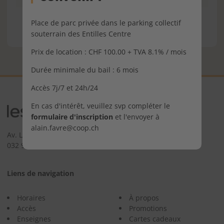
vendredi 01 janvier 2027
Fermé
Place de parc privée dans le parking collectif
Nouvel-an
souterrain des Entilles Centre
Prix de location : CHF 100.00 + TVA 8.1% / mois
Durée minimale du bail : 6 mois
Accès 7j/7 et 24h/24
En cas d'intérêt, veuillez svp compléter le
formulaire d'inscription
et l'envoyer à
alain.favre@coop.ch
Av. Léopold-Robert 151 - 2300 La Chaux-de-Fonds
032 925 32 80
Liens de navigation
Horaires
À propos
Accès
Promotions
Enseignes
Cartes cadeaux